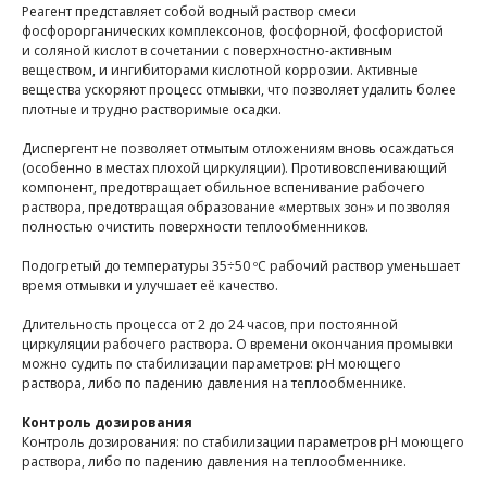
Реагент представляет собой водный раствор смеси
фосфорорганических комплексонов, фосфорной, фосфористой
и соляной кислот в сочетании с поверхностно-активным
веществом, и ингибиторами кислотной коррозии. Активные
вещества ускоряют процесс отмывки, что позволяет удалить более
плотные и трудно растворимые осадки.
Диспергент не позволяет отмытым отложениям вновь осаждаться
(особенно в местах плохой циркуляции). Противовспенивающий
компонент, предотвращает обильное вспенивание рабочего
раствора, предотвращая образование «мертвых зон» и позволяя
полностью очистить поверхности теплообменников.
Подогретый до температуры 35÷50 ºС рабочий раствор уменьшает
время отмывки и улучшает её качество.
Длительность процесса от 2 до 24 часов, при постоянной
циркуляции рабочего раствора. О времени окончания промывки
можно судить по стабилизации параметров: рН моющего
раствора, либо по падению давления на теплообменнике.
Контроль дозирования
Контроль дозирования: по стабилизации параметров рН моющего
раствора, либо по падению давления на теплообменнике.