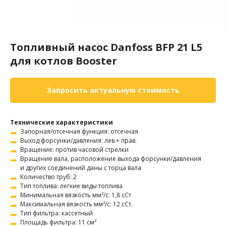
Топливный насос Danfoss BFP 21 L5
для котлов Booster
Запросить актуальную стоимость
Технические характеристики
Запорная/отсечная функция: отсечная
Выход форсунки/давления: лев.+ прав.
Вращение: против часовой стрелки
Вращение вала, расположение выхода форсунки/давления
и других соединений даны с торца вала
Количество труб: 2
Тип топлива: легкие виды топлива
Минимальная вязкость мм²/с: 1,8 сСт
Максимальная вязкость мм²/с: 12 сСт.
Тип фильтра: кассетный
Площадь фильтра: 11 см²