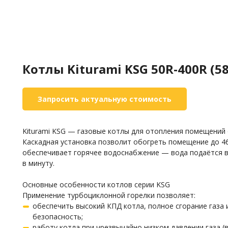
Котлы Kiturami KSG 50R-400R (58
Запросить актуальную стоимость
Kiturami KSG — газовые котлы для отопления помещений 
Каскадная установка позволит обогреть помещение до 46 
обеспечивает горячее водоснабжение — вода подаётся в
в минуту.
Основные особенности котлов серии KSG
Применение турбоциклонной горелки позволяет:
обеспечить высокий КПД котла, полное сгорание газа 
безопасность;
работу котла при чрезвычайно низком давлении газа (вп