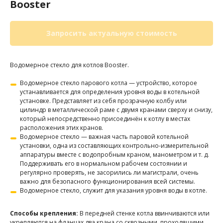
Booster
Запросить актуальную стоимость
Водомерное стекло для котлов Booster.
Водомерное стекло парового котла — устройство, которое
устанавливается для определения уровня воды в котельной
установке. Представляет из себя прозрачную колбу или
цилиндр в металлической раме с двумя кранами сверху и снизу,
который непосредственно присоединён к котлу в местах
расположения этих кранов.
Водомерное стекло — важная часть паровой котельной
установки, одна из составляющих контрольно-измерительной
аппаратуры вместе с водопробным краном, манометром и т. д.
Поддерживать его в нормальном рабочем состоянии и
регулярно проверять, не засорились ли магистрали, очень
важно для безопасного функционирования всей системы.
Водомерное стекло, служит для указания уровня воды в котле.
Способы крепления:
В передней стенке котла ввинчиваются или
укрепляются на фланцах два крана со сквозными, проходящими