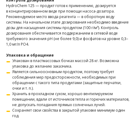
Контроль дозирования
HydroChem 125 — продукт готов к применению, дозируется
в концентрированном виде при помощи насоса-дозатора.
Рекомендуемое место ввода реагента — в оборотную воду
системы. На начальном этапе дозирования необходимо введение
дозы для насыщения системы продуктом (100 г/м³). Контроль
дозирования обеспечивается поддержанием в сетевой воде
требуемого значения рН (не более 9,0) и фосфатов на уровне 0,3–
1,0 мг/л РО4.
Упаковка и обращение
Упакован в пластмассовых бочках массой 28 кг. Возможна
упаковка до желанию заказчика.
Является сильноосновным продуктом, поэтому требует
соблюдения мер предосторожности, необходимых при
обращении с такого типа продуктами (защитные перчатки,
очки и т. п.).
Хранить в прохладном сухом, хорошо вентилируемом
помещении, вдали от источников тепла и горючих материалов,
не допускать попадания прямых солнечных лучей.
Сохраняет свои свойства в закрытой упаковке минимум один
год.