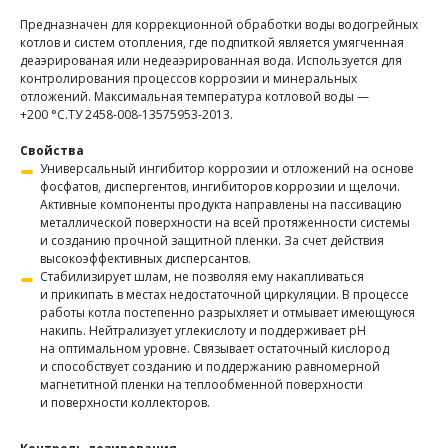
Предназначен для коррекционной обработки воды водогрейных
котлов и систем отопления, где подпиткой является умягченная
деаэрированая или недеаэрированная вода. Используется для
контролирования процессов коррозии и минеральных
отложений. Максимальная температура котловой воды —
+200 °С.ТУ 2458-008-13575953-2013.
Свойства
Универсальный ингибитор коррозии и отложений на основе
фосфатов, диспергентов, ингибиторов коррозии и щелочи.
Активные компоненты продукта направлены на пассивацию
металлической поверхности на всей протяженности системы
и созданию прочной защитной пленки. За счет действия
высокоэффективных дисперсантов.
Стабилизирует шлам, не позволяя ему накапливаться
и прикипать в местах недостаточной циркуляции. В процессе
работы котла постепенно разрыхляет и отмывает имеющуюся
накипь. Нейтрализует углекислоту и поддерживает рН
на оптимальном уровне. Связывает остаточный кислород
и способствует созданию и поддержанию равномерной
магнетитной пленки на теплообменной поверхности
и поверхности коллекторов.